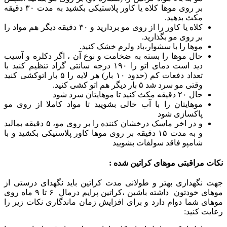
بر روی موها کلاه یا کاور پلاستیکی بکشید به مدت ۳۰ دقیقه
مکث بدهید.
کلاه یا کاور را از روی مو بردارید و ۳۰ دقیقه دیگر هم مواد را
بر روی مو بگذارید.
موها را با سشوار،باد ولرم خشک کنید.
حال موها را بسته به ضخامت و نوع آن ، اگر دکلره و آسیب
دید است دمای اتو را ۱۹۰ درجه سانتی گراد تنظیم کنید با
تعداد دفعات کم (حدود ۱۰ بار) هر لایه را ۵ بار اتوکشی کنید
وقتی مو سرد شد ۵ بار دیگر هم اتو کشی کنید.
حال ۲۰ دقیقه مکث کنید تا موهایتان سرد شود
موهایتان را با آب خالی بشویید تا مواد کاملا از روی مو
پاکسازی شود
و در اخر ماسک درخشان کننده را بر روی مو، ۵ دقیقه بمالید
و به مدت ۱۵ دقیقه بر روی موها کاور پلاستیکی بکشید و با
شامپو فاقد سولفات بشویید
نکات مراقبتی موهای کراتین شده :
جهت نگهداری بهتر و طولانی مدت کراتین باید نگهدای درستی از
موهای خودتون داشته باشین ،کراتین پرایم درمال ۶ تا ۹ ماه روی
موهای شما دوام دارد و برای افزایش زمان ماندگاری نکات زیر را
رعایت کنید: