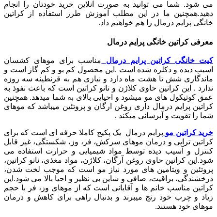
می شود. شما می توانید به صورت آنلاین خرید خودتان را انجام
دهید.همچنین ما در این مطلب آموزش طرز استفاده از کراتین
خانگی پرایم درمال را هم خواهیم داد.
معرفی کراتین خانگی پرایم درمال
کیت خانگی کراتین پرایم درمال
مناسب برای موهای کشسان
اسیب دیده و دکلره شده است .این محصول کم بو و کم گاز است و
ماندگاری شش تا هشت ماه دارد و نیازی هم به قرنطینه سه روزه
ندارد .
این کراتین حاوی کلاژن و نانو کراتین است که باعث نفوذ به
عمق کوتیکول های مو میشود و احیایی بالای به شما میدهد. همچنین
کراتین پرایم درمال داری روغن ارگان و پروتئین میباشد که موهای
شما را تقویت و آبرسانی میکند .
خرید کراتین مو
پرایم درمال یک پکیج کاملا حرفه ای است که برای
کراتین تراپی و درمان موهای سرکش، فر، وز، شکستگی، غیر قابل
کنترل و آسیب دیده توسط مواد شیمیایی و حرارت استفاده می
شود.این کراتین حاوی روغن آرگان، کلاژن، مواد مغذی، نانو کراتین،
پروتئین و ویتامین های مورد نیاز مو است که موجب لخت شدن،
درخشندگی، براقیت، صافی و شاین بی نظیر و احیا بالا می شود.این
کراتین مناسب خانم ها و آقایانی است که از موهای وز، فر با حجم
زیاد و چرب خود رنج میبرند و بدنبال راهی برای کاهش و درمان
موهای خود هستند.