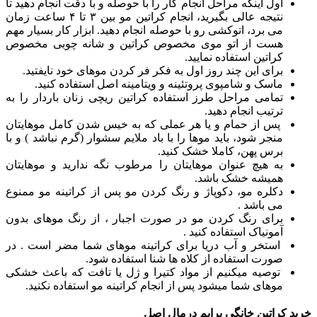
اول اینکه مراحل انجام کار را با حوصله و با دقت انجام دهید تا
نتیجه عالی بگیرید، انجام کراتین مو بین ٣ تا ۴ ساعت زمان
می برد، اتوکشی رو با حوصله انجام دهید. ابزار کار بسیار مهم
هست از اتو موی مخصوص کراتین و شانه چوبی مخصوص
کراتین استفاده نمایید.
برای این چند روز اول به فکر فر کردن موهای خود نایفتید.
ماسک و شامپوی پروتئینه و ویتامینه اصل استفاده کنید.
تمامی مراحل طرز استفاده کراتین ریچی زنان باردار را به
ترتیب انجام دهید.
پس از حمام و یا هر عملی که به خیس شدن کامل موهایتان
منجر شود، باید موها را با باد ملایم سشوار (گرم نباشد ) و با
برس پهن، کاملا خشک کنید.
به هیچ عنوان موهایتان را مرطوب نگه ندارید و موهایتان
همیشه خشک باشد.
دکلره مو، دکوپاژ و رنگ کردن مو پس از کراتینه مو ممنوع
می باشد .
برای رنگ کردن مو در صورت اجبار ، از رنگ موهای بدون
آمونیاک استفاده کنید .
استخر و آب دریا برای کراتینه موهای شما مضر است . در
صورت استفاده از کلاه ها شنا استفاده شود.
توصیه میکنیم از مواد کتیرا و ژل یا تافت که باعث خشکی
موهای شما میشود پس از انجام کراتینه مو استفاده نکنید.
خرید کراتین خانگی پرایم درمال اصل