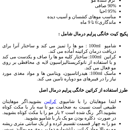
نرم کننده مو
90% صافی
95% احیا
مناسب موهای کشسان و آسیب دیده
ماندگاری:6 تا 9 ماه
پکیج کیت خانگی پرایم درمال شامل :
شامپو 100ml : مو ها را تمیز می کند و ساختار آنرا برای
دریافت درمان کراتینه آماده می کند.
کراتین 100ml: ساختار کلیه مو ها را صاف و یکدست می کند
و با استفاده از نانوکریستالیزاسیون لایه ی محافظی بر روی
مو فعال می کند.
ماسک 100ml: هیدراتاسیون، ویتامین ها و مواد مغذی مورد
نیاز را در فیبرهای مو دوباره تامین می کند.
طرز استفاده از کراتین خانگی پرایم درمال اصل
ابتدا موهایتان را با شامپوی
کراتین
بشویید.اگر موهایتان
طبیعی است نسبت به ضخامت مو تا سه بار با مکث کوتاه
بشویید.اگر رنگ شده است ۲ بار مو را با مکث کوتاه بشویید.
در صورت دکلره بودن مو یک بار با شامپو بشویید.
مو را به چهار قسمت تقسیم کرده و از یک سانتی متری ریشه
مو به بالا مواد کراتین را (شماره دو) بر روی مو بمالید .سپس