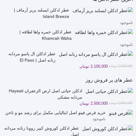
عطر ادکلن ایسلند بریز آرماف |
Island Breeze
ناموجود
عطر ادکلن خمره واها لطافه |
Khamrah Waha
ناموجود
عطر ادکلن ال پاسو مردانه
زنانه اصل | El Paso
قیمت
قیمت
2,500,000
تومان
2,100,000
تومان
فعلی
اصلی
2,500,000 تومان
2,100,000 تومان
عطر های پر فروش روز
بود.
است.
ادکلن حیاتی اصل ارض الزعفران Hayaati
مردانه مشکی
قیمت
قیمت
2,900,000
تومان
2,500,000
تومان
فعلی
اصلی
خرید قرص فیتو اصل ایتالیایی مکمل برای رشد مو و ناخن
2,900,000 تومان
2,500,000 تومان
ناموجود
بود.
است.
عطر ادکلن کوروش کبیر روونا زنانه مردانه
اصل