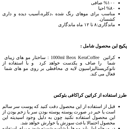
%۱۰۰ صافی
%۸۰ احیا
مناسب برای موهای رنگ شده ،دکلره،آسیب دیده و داری
کشسان.
ماندگاری:۸ تا ۱۲ ماه ماندگاری
پکیج این محصول شامل :
کراتین 1000ml Beox KeraCoffee : ساختار مو های زیبای
شما را صاف و یکدست خواهد کرد و با استفاده از
نانوکریستالیزاسیون لایه ی محافظی بر روی مو های شما
فعال می کند.
طرز استفاده از کراتین کراکافی بئوکس
قبل از استفاده از این محصول دقت کنید که پوست سر سالم
است یا خیر در صورت پوسته پوسته بودن سر یا زخم بودن از
این محصول استفاده نکنید چون به دلیل وجود اسیدیته این
محصول احتمالا باعث سوزش یا خوارش خواهد شد.
در مرحله اول باید مو ها با شامپو شسته شود و برای استفاده