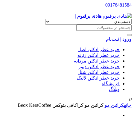
09176481584
|
هادی پرفیوم |
ورود | ثبت‌نام
خرید عطر ادکلن اصل
خرید عطر ادکلن زنانه
خرید عطر ادکلن مردانه
خرید عطر ادکلن دیور
خرید عطر ادکلن شنل
خرید عطر ادکلن لالیک
فروشگاه
وبلاگ
0
خانه
کراتین مو
کراتین مو کراکافی بئوکس Beox KeraCoffee