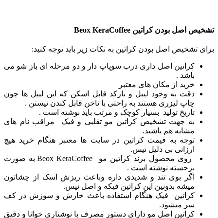
تشخیص اصل بودن کراتین Beox KeraCoffee
برای تشخیص اصل بودن کراتین به نکات زیر باید توجه کنید:
کراتین اصل داری درب سوپاپ دار و دو مرحله ای باز شو می
باشد .
خرید از مکان های معتبر
دقت به وجود لیبل و بارکد قابل اسکن که این لیبل ها چون
چاپ لیزری هستند به راحتی با ناخن قابل کندن نیستن .
تاریخ تولید بسیار کوچک و مرتب باید نوشته است .
به جهت تشخیص کراتین مو تقلبی و فیک مراقب نام های
مشابه هم باشید.
توجه به قیمت کراتین در سایت ها معتبر هنگام خرید هیچ
ارزانی بی دلیل نیس.
روی محصول برند کراتین مو Beox KeraCoffee به صورت
برجسته نوشته است .
اگر بوی تند و شدیدی داره وباعث ریزش اسک از چشاتون
میشه بدونین این کراتین فیکه و اصل نیس.
کراتین فیک هنگام استفاده باعث خارش و سوزش در کف
سر میشود.
کراتین اصل مو دارای دستور مصرف با نوشتاری خوانا و دقیق