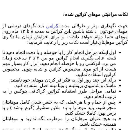
نکات مراقبتی موهای کراتین شده :
جهت نگهداری بهتر و طولانی مدت
کراتین
باید نگهدای درستی از
موهای خودتون داشته باشین ،این کراتین به مدت ۸ تا ۱۲ ماه روی
موهای شما دوام خواهد داشت. و برای افزایش زمان ماندگاری
کراتین موهایتان نیاز است نکات زیر را رعایت فرمایید:
اول اینکه مراحل انجام کار را با حوصله و با دقت انجام دهید تا
نتیجه عالی بگیرید، انجام کراتین مو بین ٣ تا ۴ ساعت زمان
می برد، اتوکشی رو با حوصله انجام دهید. ابزار کار بسیار مهم
هست از اتو موی مخصوص کراتین و شانه چوبی مخصوص
کراتین استفاده نمایید.
برای این چند روز اول به فکر فر کردن موهای خود نایفتید.
ماسک و شامپوی پروتئینه و ویتامینه اصل استفاده کنید.
تمامی مراحل طرز استفاده کراتین کراکافی بئوکس را به
ترتیب انجام دهید.
پس از حمام و یا هر عملی که به خیس شدن کامل موهایتان
منجر شود، باید موها را با باد ملایم سشوار (گرم نباشد ) و با
برس پهن، کاملا خشک کنید.
به هیچ عنوان موهایتان را مرطوب نگه ندارید و موهایتان
همیشه خشک باشد.
دکلره مو، دکوپاژ و رنگ کردن مو پس از کراتینه مو ممنوع