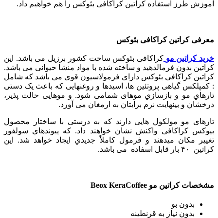
آموزش طرز استفاده کراتین کراکافی بئوکس را هم خواهیم داد.
معرفی کراتین کراکافی بئوکس
خرید کراتین مو
کراکافی بئوکس ساخت کشور برزیل می باشد. این
کراتین بدون فرمالدهید و ساخته شده با مواد منشا حیوانی می باشد.
کراتین کراکافی بئوکس دارای فرمولاسیون قوی می باشد که شامل
: کمپلکس گیاهی پروتئین ها، اسیدها و روغنهایی که باعث یک دستی
تارهاي مو و بازسازي موهای شمامی شود. و موهایی حالت پذیر،
درخشان و بینهایت نرم برايتان به ارمغان می آورد.
تارهای مو مولکول هایی دارند که به درستی با ساختار محصول
بیوکس کراکافی واکنش نشان خواهند داد. که پیوندهاي سولفور
تغییر مکان میدهند و فرمول کاملاً جدیدي ایجاد خواهد شد.
این
کراتین ۴۰ بار قابل اسفاده می باشد.
مشخصات کراتین مو Beox KeraCoffee
بدون بو
بدون نیاز به قرنطینه