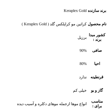
برند سازنده
Keraplex Gold
نام محصول
کراتین مو کراپلکس گلد ( Keraplex Gold )
کشور مبدا
برزیل
برند :
صافی
90%
احیا
80%
قرنطینه
ندارد
گاز و بو
خیلی کم
مناسب
انواع موها ازجمله موهای دکلره و آسیب دیده
برای :