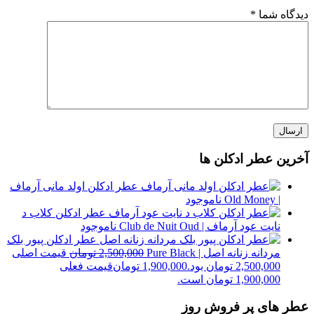
دیدگاه شما
*
آخرین عطر ادکلن ها
عطر ادکلن اولد مانی آرماف
| Old Money
ناموجود
عطر ادکلن کلاب د
نایت عود آرماف | Club de Nuit Oud
ناموجود
عطر ادکلن پیور بلک
مردانه زنانه اصل | Pure Black
2,500,000
تومان
قیمت اصلی
2,500,000 تومان بود.
1,900,000
تومان
قیمت فعلی
1,900,000 تومان است.
عطر های پر فروش روز