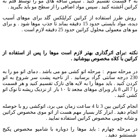
به ۴ قسمت تقسیم کنید . سپس ساقه های مو را توسط قلم به
کراتین آغشته کنید . سپس مواد اضافی را از سطح مو باید بگیرید .
روش طرز استفاده از کراتین کراپلکس گلد برای موهای آسیب
دیده، مواد بایستی حدود 15 دقیقه بماند تا جذب موها شود . و برای
مو های معمولی محلول کراتین حدود 25 دقیقه لازم است .
نکته :برای اثرگذاری بهتر لازم است موها را پس از استفاده از
کراتین با کلاه مخصوص بپوشانید .
در مرحله سوم : مرحله اتو کشی مو می باشد . دمای اتو مو را به
230 درجه سانتی گراد برسانید . از ناحیه پشت سر شروع به اتو
کردن کنید . باید موها را به لایه های نازک تقسیم کنید و هر قسمت
را 7 الی 8 بار وبرای موهای مجعد تا ۱۰ بار از نزدیک ریشه تا نوک اتو
کشی کنید .
انجام کراتین بین 3 تا 4 ساعت زمان می برد، اتوکشی رو با حوصله
انجام دهید . ابزار کار بسیار مهم هست از اتو موی مخصوص کراتین
و شانه چوبی مخصوص کراتین استفاده نمایید .
در مرحله چهارم : باید موها را دوباره با شامپو مخصوص پکیج
شستشو دهید .