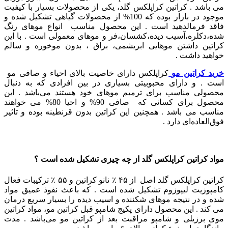
می باشد .
کراتین کراپلکس گلد، یکی از محصولات بسیار با کیفیت
موجود در بازار بوده که 100% از محصولات گیاهی تشکیل شده و
فاقد فرمالدهید است .
این محصول مناسب انواع موهای رنگ
شده،دکلره،آسیب دیده،کشسان،فر و موهای معمولی است .
با این
کراتین داشتن موهایی ابریشمی، براق ، بدون موخوره و سالم
خواهید داشت .
خرید کراتین مو
کراپلکس دارای خاصیت بالای احیاء و صافی مو
است . و دارای محبوبیتی بسیاری در بین افرادی که به دنبال
محصولی مناسب برای ترمیم موهای خود هستند می‌باشد .
این
محصول برای کسانی که صافی 90% و احیا 80% می خواهند
مناسب می باشد . همچنین این کراتین بدون قرنطینه بوده و تاثیر
فوق‌العاده‌ای دارد .
مواد کراتین کراپلکس گلد از چه چیزی تشکیل شده است ؟
کراتین کراپلکس گلد اصل از ۴۵ ٪ نانو کراتین و ۵۵ ٪ ترکیبات فعال
کامپوزیت لیپوزوم تشکیل شده است . که باعث نفوذ عمیق مواد
شده و در نتیجه موهای شکننده و اسیب دیده را بسیار سریع درمان
می کند .
این محصول دارای پکیج شامپو قبل کراتین مو، مواد کراتین
موی برزیلی و شامپو مراقبت بعد از کراتین مو می‌باشد .
مدت