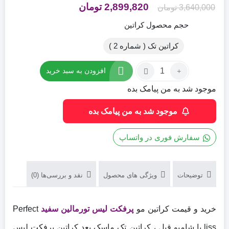
قیمت
قیمت
2,899,820
تومان
3,640,000
تومان
اصلی
فعلی
حجم محصول کراتین
3,640,000 تومان
2,899,820 تومان
کراتین تک ( شماره 2 )
بود.
است.
تعداد:
افزودن به سبد خرید
کراتین
مو
موجود شد به من پیامک بده
پرفکت
موجود شد به من پیامک بده
لیس
تورمالین
سفید
سفارش فوری در واتساپ
Perfect
liss
اصل
توضیحات
ویژگی های محصول
نقد و بررسی‌ها (0)
برزیل
خرید و قیمت کراتین مو
پرفکت لیس تورمالین سفید
Perfect
liss با شامپو قبل ، کراتین تک ماسک بعد کراتین پرفکت لیس