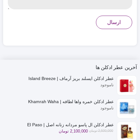
آخرین عطر ادکلن ها
عطر ادکلن ایسلند بریز آرماف | Island Breeze
ناموجود
عطر ادکلن خمره واها لطافه | Khamrah Waha
ناموجود
عطر ادکلن ال پاسو مردانه زنانه اصل | El Paso
قیمت
قیمت
2,500,000
تومان
2,100,000
تومان
فعلی
اصلی