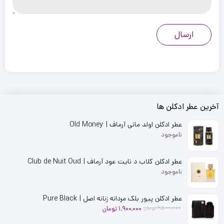
آخرین عطر ادکلن ها
عطر ادکلن اولد مانی آرماف | Old Money
ناموجود
عطر ادکلن کلاب د نایت عود آرماف | Club de Nuit Oud
ناموجود
عطر ادکلن پیور بلک مردانه زنانه اصل | Pure Black
قیمت
قیمت
2,500,000
تومان
1,900,000
تومان
فعلی
اصلی