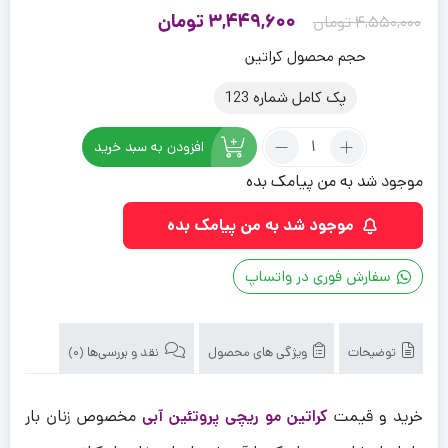
قیمت
قیمت
3,449,600
تومان
4,550,000
تومان
اصلی
فعلی
حجم محصول کراتین
4,550,000 تومان
3,449,600 تومان
پک کامل شماره 123
بود.
است.
تعداد:
افزودن به سبد خرید
کراتین
موجود شد به من پیامک بده
مو
ریچی
موجود شد به من پیامک بده
پروتئین
آبی
مخصوص
سفارش فوری در واتساپ
زنان
بار
دار
توضیحات
ویژگی های محصول
نقد و بررسی‌ها (0)
اصل
خرید و قیمت
کراتین مو ریچی پروتئین آبی
مخصوص زنان بار