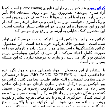
کراتین مو
بیوتانیکس پرایم دارای فناوری (Force Plastia) است. که با
آزاد سازی پیوندهای هیدروژن روی مو ، روی اسیدهای PH تأثیر
درونی دارد . همراه با آمینو اسیدها تا ۱۰۰٪ صاف کردن بدون آسیب
و رنگ آمیزی ناخواسته مو را به راحتی و بی خطر فراهم می کند . از
این رو این محصول برای موهای فر آفریقایی بسیار مناسب است .
این محصول کمک شایانی به آبرسانی و رفع وزی مو می کند .
کراتین مو پرایم بیوتانیکس اصل با ترکیبات ۱۰۰ درصد گیاهی تولید
شده است . همچنین فاقد هرگونه فرمالدهید است .
این محصول
کراتین شکستگی‌ها و آسیب‌های مو را کاهش داده و تارهای مو را به
صورت کامل احیاء می‌کند .
از مزایای کراتین بیوتانیکس پرایم
نداشتن بو و گاز می باشد . و نیازی به قرطینه ندارد . که این مسئله
بسیار مهم است .
با استفاده از این محصول از مواد شیمیایی مضر و مواد نگهدارنده
خداحافظی کنید . با BIO TANIX EXTREME، موها درخشندگی
عالی، سلامت تضمینی و البته ظاهر طبیعی پیدا می کنند .
کراتین مو
بیو تانیکس پرایم درکنار ضخیم سازی تارهای مو همزمان صافی
بسیار بالا می دهد . و با کاهش مقاومت زنجیره کراتین ، تسهیل
کننده در شکل دهی مو و ایجاد ph سازگار با پوست سر و ریشه مو
از اسید کنندگی جلوگیری کرده و باعث صافی هرچه بیشتر و تقویت
ریشه و ساقه مو می شود .
این کراتینه مو با بالاترین سطح
ماندگاری و بهترین و قوی ترین حالت ایجاد لختی و شلاقی موها ،