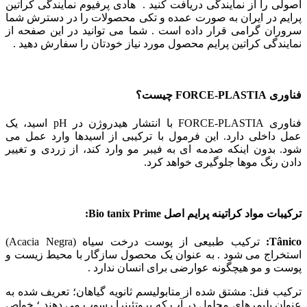
اصولی را از نمایندگی دریافت کنید . هادی پرفیوم نمایندگی کراتین
پرایم در ایران به صورت عمده و تکی محصولات را در دسترش شما
سروران گرامی قرار داده است . شما می توانید در این صفحه از
نمایندگی کراتین پرایم محصول مورد نیاز خودتان را سفارش دهید .
فناوری FORCE-PLASTIA چیست؟
فناوری FORCE-PLASTIA با انتشار هیدروژن در pH اسید، یک
عمل داخلی دارد. این فرمول با ترکیبی از اسیدها وارد عمل می
شود. بدون اینکه صدمه ای به فیبر مو وارد کند، از زردی و تغییر
دادن رنگ موها جلوگیری خواهد کرد.
ترکیبات مواد کراتینه پرایم اصل Bio tanix Prime:
Tânico:
ترکیب طبیعی از پوست درخت سیاه (Acacia Negra)
استخراج می شود . به عنوان یک محصول سازگار با محیط زیست و
پوست و مو هیچگونه عوارضی برای انسان ندارد .
ترکیب فنل: مشتق شده از متابولیسم ثانویه گیاهان؛ تعریف شده به
عنوان پلیمرهای محلول در آب که پروتئینرا رسوب می دهند ؛ خواص