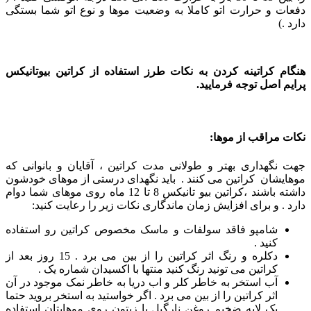
دفعات و حرارت اتو کاملا به وضعیت موها و نوع اتو شما بستگی
دارد .)
هنگام کراتینه کردن به نکات طرز استفاده از کراتین بیوتانیکس
پرایم اصل توجه فرمایید.
نکات مراقب از موها:
جهت نگهداری بهتر و طولانی مدت کراتین ، آقایان و بانوانی که
موهایشان کراتین می کنند . باید نگهدای درستی از موهای خودشون
داشته باشند ،کراتین بیو تانیکس 8 تا 12 ماه روی موهای شما دوام
دارد . و برای افزایش زمان ماندگاری نکات زیر را رعایت کنید:
شامپو فاقد سولفات و ماسک مخصوص کراتین رو استفاده
کنید .
دکلره و رنگ اثر کراتین را از بین می برد . 15 روز بعد از
کراتین می تونید رنگ کنید منتها با اکسیدان شماره یک .
آب استخر به خاطر کلر و اب دریا به خاطر نمک موجود در آن
اثر کراتین را از بین می برد . اگر خواستید به استخر بروید حتما
یک لایه ضخیم روغن نارگیل یا زیتون روی موهایتان استفاده