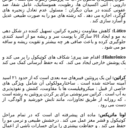
دارویی : آنتی اکسیدان ها، رطوبت، هموستاتیک، عامل شفا، ضد
عفونی کننده در میان دیگران ؛ مسئول عدم تعادل زنجیره های
گوگرد، اجازه می دهد . که رشته های مو را به صورت طبیعی عدیل
و آسازد سازی کند .
Lático:
کاهش مقاومت زنجیره کراتین، تسهیل کننده در شکل دهی
به مو و ایجاد PH سازگار با پوست سر و ریشه مو از اسید کنندی
جلوگیری کرده و باعث صافی هر چه بیشتر و تقویت ریشه و ساقه
مو می شود .
Hialurônico:
اقدام ضد پیری؛ شکاف های کوتیکول را پر می کند و
یک پوشش خارجی ایجاد می کند. که به حفظ آبرسانی کمک می کند
.
کراتین:
این یک پروتئین فیبرهای سه بعدی است که از حدود ۲۱ اسید
آمینه ساخته شده است . ساختارمولکولی آن شامل ویژگی های
خاصی از قبیل : میکروفیلیست ها با مقاومت، کشش و نفوذپذیری
به آب است . کراتین سرنوشتی برای پر کردن پروتئین به رشته است
، که روزانه از طریق تجاوزات، مانند تابش خورشید و آلودگی، از
دست می رود .
لونا ماتریکس:
ماده ای پیشرفته ای است که در تمام مراحل
کوتیکول و قشر مغز عمل می کند . درخشش طبیعی و نرمی مو را
حفظ می کند . و حفاظت بیشتری را برای خسارات ناشی از اعمال