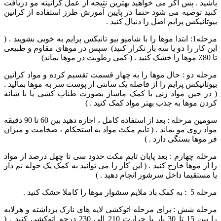
باشید . پس اگر می خواهید بهترین نتیجه از عمل کراتینه مو دریافت
کنید توصیه می شود حتما در پایین آموزش طرز استفاده از کراتین
بیوتانیکس پرایم اصل را دنبال کنید .
مرحله1: ابتدا موها را با شامپو بیو تانیکس پرایم به خوبی بشویید . (
این کار را دو یا سه بار تکرار کنید) سپس در موهای مقاوم و طبیعی
تا 80٪ موها را خشک کنید . ( کمی رطوبت در موها بماند)
مرحله دو : حال موها را به چهار قسمت تقسیم کرده و مواد کراتین
بیوتانیکس پرایم را از فاصله یک سانتی از پوست سر به موها بمالید .
( در حین مواد زنی با کمک ماساژ بصورت طناب کشی یا با شانه
کردن موها به جذب بهتر مواد کمک کنید . )
سومین مرحله : بعد از استفاده کامل ، اجازه دهید بین 60 تا 90 دقیقه
مواد روی مو بماند . ( تایم مکث مواد به استحکام ، ضخامت و میزان
فر موها بستگی دارد . )
مرحله چهارم : بعد پایان تایم مکث حدود سی تا چهل درصد از مواد
را از موها خارج کنید . ( این کار را می توانید به کمک یک حوله نم دار
یا مستقیما داخل سرشور انجام دهید . )
مرحله 5 : به کمک باد ملایم سشوار موها را کاملا خشک کنید .
مرحله شش : برای مرحله اتوکشی لایه های نازک برداشته و هرلایه
را بین 15 تا 30 بار با حرارت 210 الی 230 درجه اتوکشی کنید . (