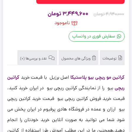
قیمت
قیمت
3,449,600
تومان
4,940,000
تومان
اصلی
فعلی
ناموجود
4,940,000 تومان
3,449,600 تومان
سفارش فوری در واتساپ
بود.
است.
توضیحات
ویژگی های محصول
نقد و بررسی‌ها (0)
کراتین مو ریچی بیو پلاستیکا
اصل برزیل با قیمت خرید
کراتین
ریچی
بیو را از نمایندگی کراتین ریچی بیو در ایران خرید کنید.
قیمت خرید فروش کراتین ریچی بیو قیمت خرید کراتین ریچی
بیو ارزان و عمده در فروشگاه هادی پرفیوم در ایران پخش می
شود شما می توانید به صورت آنلاین خرید خودتان را انجام
دهید.همچنین ما در این مطلب آموزش طرز استفاده از کراتین