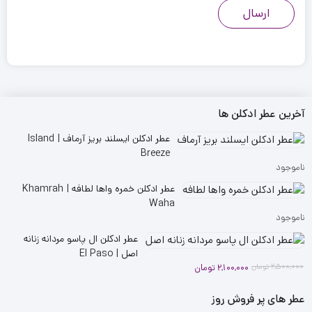
آخرین عطر ادکلن ها
عطر ادکلن ایسلند بریز آرماف | Island
Breeze
ناموجود
عطر ادکلن خمره واها لطافه | Khamrah
Waha
ناموجود
عطر ادکلن ال پاسو مردانه زنانه
اصل | El Paso
قیمت
قیمت
2,500,000
تومان
2,100,000
تومان
فعلی
اصلی
2,100,000 تومان
2,500,000 تومان
عطر های پر فروش روز