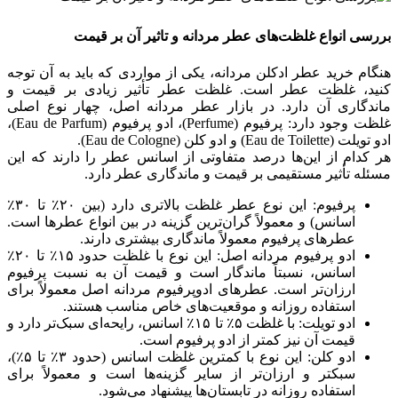
بررسی انواع غلظت‌های عطر مردانه و تاثیر آن بر قیمت
هنگام خرید عطر ادکلن مردانه، یکی از مواردی که باید به آن توجه
کنید، غلظت عطر است. غلظت عطر تأثیر زیادی بر قیمت و
ماندگاری آن دارد. در بازار عطر مردانه اصل، چهار نوع اصلی
غلظت وجود دارد: پرفیوم (Perfume)، ادو پرفیوم (Eau de Parfum)،
ادو تویلت (Eau de Toilette) و ادو کلن (Eau de Cologne).
هر کدام از این‌ها درصد متفاوتی از اسانس عطر را دارند که این
مسئله تأثیر مستقیمی بر قیمت و ماندگاری عطر دارد.
پرفیوم: این نوع عطر غلظت بالاتری دارد (بین ۲۰٪ تا ۳۰٪
اسانس) و معمولاً گران‌ترین گزینه در بین انواع عطرها است.
عطرهای پرفیوم معمولاً ماندگاری بیشتری دارند.
ادو پرفیوم مردانه اصل: این نوع با غلظت حدود ۱۵٪ تا ۲۰٪
اسانس، نسبتاً ماندگار است و قیمت آن به نسبت پرفیوم
ارزان‌تر است. عطرهای ادوپرفیوم مردانه اصل معمولاً برای
استفاده روزانه و موقعیت‌های خاص مناسب هستند.
ادو تویلت: با غلظت ۵٪ تا ۱۵٪ اسانس، رایحه‌ای سبک‌تر دارد و
قیمت آن نیز کمتر از ادو پرفیوم است.
ادو کلن: این نوع با کمترین غلظت اسانس (حدود ۳٪ تا ۵٪)،
سبکتر و ارزان‌تر از سایر گزینه‌ها است و معمولاً برای
استفاده روزانه در تابستان‌ها پیشنهاد می‌شود.