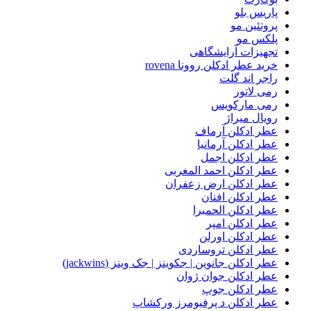
پاریس بلو
پروتئین مو
پلکس مو
تجهیزات آرایشگاهی
خرید عطر ادکلن روونا rovena
راجر اند گلت
رمی لاتور
رمی مارکویس
رویال میراژ
عطر ادکلن آرماف
عطر ادکلن آرمانیا
عطر ادکلن اجمل
عطر ادکلن احمد المغربی
عطر ادکلن ارض زعفران
عطر ادکلن افنان
عطر ادکلن الحمبرا
عطر ادکلن امپر
عطر ادکلن اورلن
عطر ادکلن تروساردی
عطر ادکلن جانوین | جکوینز | جک وینز (jackwins)
عطر ادکلن جوان ژوان
عطر ادکلن جوپ
عطر ادکلن د پرفیومرز ورکشاپ