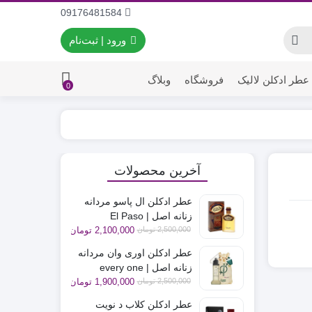
09176481584
ورود | ثبت‌نام
عطر ادکلن لالیک
فروشگاه
وبلاگ
0
آخرین محصولات
عطر ادکلن ال پاسو مردانه
زنانه اصل | El Paso
قیمت
قیمت
2,500,000
تومان
2,100,000
تومان
فعلی
اصلی
عطر ادکلن اوری وان مردانه
2,500,000 تومان
2,100,000 تومان
زنانه اصل | every one
بود.
است.
قیمت
قیمت
2,500,000
تومان
1,900,000
تومان
فعلی
اصلی
عطر ادکلن کلاب د نویت